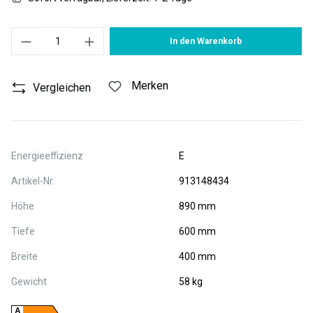
Produkt Anzahl: Gib den gewünschten Wert ein oder benutze die S
In den Warenkorb
Merken
Vergleichen
Energieeffizienz
E
Artikel-Nr.
913148434
Höhe
890 mm
Tiefe
600 mm
Breite
400 mm
Gewicht
58 kg
A