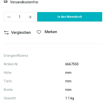
Versandkostenfrei
Produkt Anzahl: Gib den gewünschten Wert ein oder benutze die S
In den Warenkorb
Merken
Vergleichen
Energieeffizienz
Artikel-Nr.
6667550
Höhe
mm
Tiefe
mm
Breite
mm
Gewicht
1.1 kg